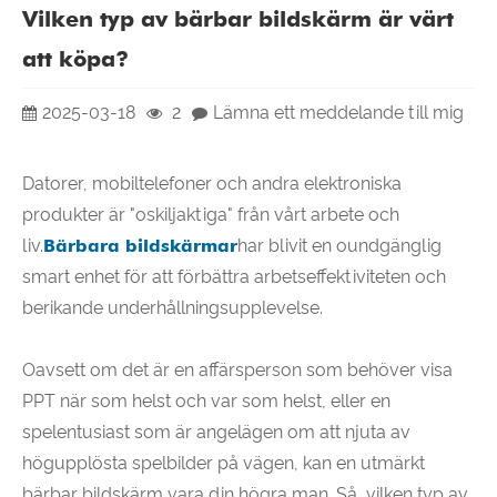
Vilken typ av bärbar bildskärm är värt
att köpa?
2025-03-18
2
Lämna ett meddelande till mig
Datorer, mobiltelefoner och andra elektroniska
produkter är "oskiljaktiga" från vårt arbete och
liv.
Bärbara bildskärmar
har blivit en oundgänglig
smart enhet för att förbättra arbetseffektiviteten och
berikande underhållningsupplevelse.
Oavsett om det är en affärsperson som behöver visa
PPT när som helst och var som helst, eller en
spelentusiast som är angelägen om att njuta av
högupplösta spelbilder på vägen, kan en utmärkt
bärbar bildskärm vara din högra man. Så, vilken typ av