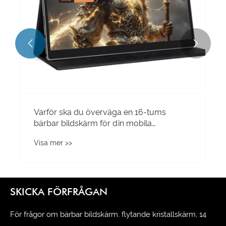


Varför ska du överväga en 16-tums
bärbar bildskärm för din mobila
installation?
Visa mer >>
SKICKA FÖRFRÅGAN
För frågor om bärbar bildskärm, flytande kristallskärm, 14