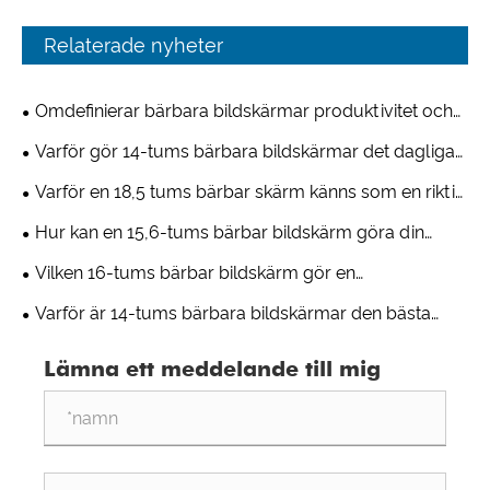
Relaterade nyheter
Omdefinierar bärbara bildskärmar produktivitet och
underhållning för flera enheter?
Varför gör 14-tums bärbara bildskärmar det dagliga
arbetet så mycket enklare?
Varför en 18,5 tums bärbar skärm känns som en riktig
andra skärm?
Hur kan en 15,6-tums bärbar bildskärm göra din
installation riktigt mobil?
Vilken 16-tums bärbar bildskärm gör en
arbetsuppställning verkligen bekväm?
Varför är 14-tums bärbara bildskärmar den bästa
platsen för resor och hybridarbete?
Lämna ett meddelande till mig