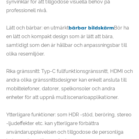
synvinklar för att tillgodose visuella behov på
professionell nivå.
Lätt och bärbar: en utmärkt
bärbar bildskärm
Bör ha
en lätt och kompakt design som är lätt att bära,
samtidigt som den är hållbar och anpassningsbar till
olika resemiljöer.
Rika gränssnitt: Typ-C fullfunktionsgränssnitt, HDMI och
andra olika gränssnittsdesigner kan enkelt ansluta till
mobiltelefoner, datorer, spelkonsoler och andra
enheter för att uppnå multiscenarioapplikationer.
Ytterligare funktioner: som HDR -stöd, beröring, stereo
-ljudeffekter etc. kan ytterligare förbättra
användarupplevelsen och tillgodose de personliga