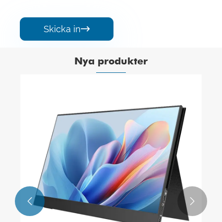
Skicka in

Nya produkter

