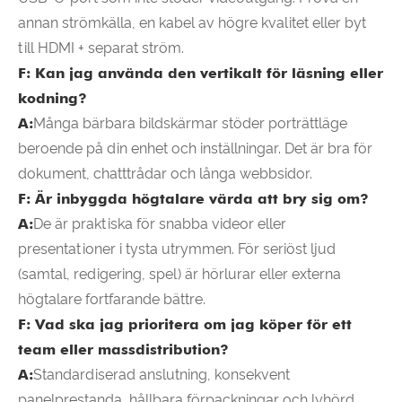
annan strömkälla, en kabel av högre kvalitet eller byt
till HDMI + separat ström.
F: Kan jag använda den vertikalt för läsning eller
kodning?
A:
Många bärbara bildskärmar stöder porträttläge
beroende på din enhet och inställningar. Det är bra för
dokument, chatttrådar och långa webbsidor.
F: Är inbyggda högtalare värda att bry sig om?
A:
De är praktiska för snabba videor eller
presentationer i tysta utrymmen. För seriöst ljud
(samtal, redigering, spel) är hörlurar eller externa
högtalare fortfarande bättre.
F: Vad ska jag prioritera om jag köper för ett
team eller massdistribution?
A:
Standardiserad anslutning, konsekvent
panelprestanda, hållbara förpackningar och lyhörd