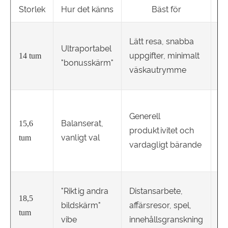
Storlek
Hur det känns
Bäst för
T
Me
Lätt resa, snabba
Ultraportabel
oc
uppgifter, minimalt
14 tum
"bonusskärm"
vi
väskautrymme
kä
Ka
Generell
kä
Balanserat,
15,6
produktivitet och
in
vanligt val
tum
vardagligt bärande
oc
de
Kr
"Riktig andra
Distansarbete,
vä
18,5
bildskärm"
affärsresor, spel,
mo
tum
vibe
innehållsgranskning
är