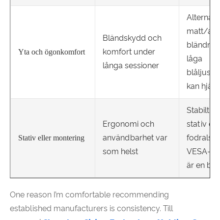
Alternati
matt/ant
Bländskydd och
bländnin
komfort under
Yta och ögonkomfort
låga
långa sessioner
blåljuslä
kan hjälp
Stabilt i
Ergonomi och
stativ ell
användbarhet var
fodralstäl
Stativ eller montering
som helst
VESA-su
är en bo
One reason I’m comfortable recommending
established manufacturers is consistency. Till