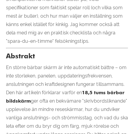
specifikationer som faktiskt spelar roll (och vilka som
mest är buller), och hur man väljer en inställning som
känns enkel istället för kinkig. Jag kommer också att
dela med mig av en praktisk checklista och några
"spara-du-en-timme" felsökningstips.
Abstrakt
En större bärbar skärm är inte automatiskt bättre – om
inte storleken, panelen, uppdateringsfrekvensen,
anslutningen och kraftdesignen fungerar tillsammans.
Den här artikeln förklarar varför en
18,5 tums bärbar
bildskärm
ger ofta en bekvämare "skrivbordsliknande"
upplevelse än mindre reseskärmar, hur du undviker
vanliga anslutnings- och strömmisstag, och vad du ska
leta efter om du bryr dig om färg, mjuk rörelse och