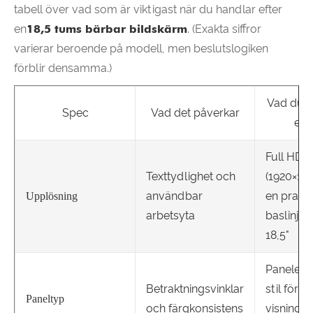
tabell över vad som är viktigast när du handlar efter
en
18,5 tums bärbar bildskärm
. (Exakta siffror
varierar beroende på modell, men beslutslogiken
förblir densamma.)
Vad du s
Spec
Vad det påverkar
eft
Full HD
Texttydlighet och
(1920×108
användbar
en prakti
Upplösning
arbetsyta
baslinje 
18,5"
Paneler i
Betraktningsvinklar
stil för b
Paneltyp
och färgkonsistens
visning o