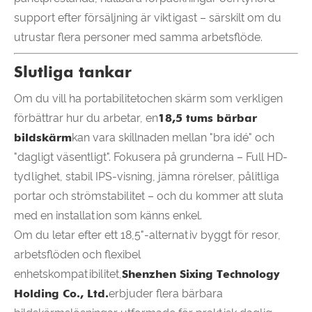
support efter försäljning är viktigast – särskilt om du
utrustar flera personer med samma arbetsflöde.
Slutliga tankar
Om du vill ha portabilitet
och
en skärm som verkligen
förbättrar hur du arbetar, en
18,5 tums bärbar
bildskärm
kan vara skillnaden mellan "bra idé" och
"dagligt väsentligt". Fokusera på grunderna – Full HD-
tydlighet, stabil IPS-visning, jämna rörelser, pålitliga
portar och strömstabilitet – och du kommer att sluta
med en installation som känns enkel.
Om du letar efter ett 18,5"-alternativ byggt för resor,
arbetsflöden och flexibel
enhetskompatibilitet,
Shenzhen Sixing Technology
Holding Co., Ltd.
erbjuder flera bärbara