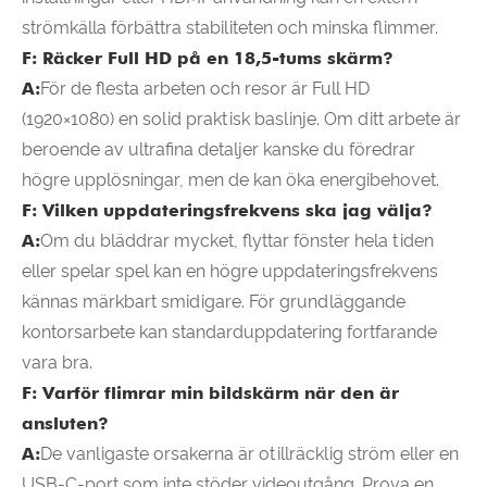
strömkälla förbättra stabiliteten och minska flimmer.
F: Räcker Full HD på en 18,5-tums skärm?
A:
För de flesta arbeten och resor är Full HD
(1920×1080) en solid praktisk baslinje. Om ditt arbete är
beroende av ultrafina detaljer kanske du föredrar
högre upplösningar, men de kan öka energibehovet.
F: Vilken uppdateringsfrekvens ska jag välja?
A:
Om du bläddrar mycket, flyttar fönster hela tiden
eller spelar spel kan en högre uppdateringsfrekvens
kännas märkbart smidigare. För grundläggande
kontorsarbete kan standarduppdatering fortfarande
vara bra.
F: Varför flimrar min bildskärm när den är
ansluten?
A:
De vanligaste orsakerna är otillräcklig ström eller en
USB-C-port som inte stöder videoutgång. Prova en