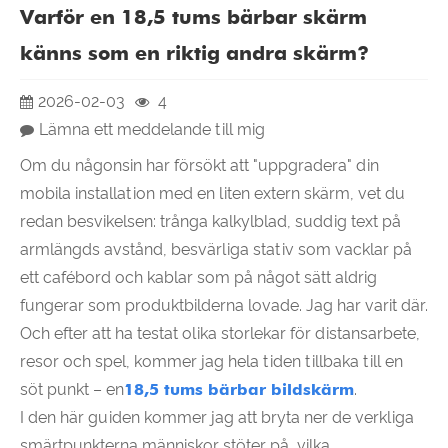
Varför en 18,5 tums bärbar skärm
känns som en riktig andra skärm?
2026-02-03
4
Lämna ett meddelande till mig
Om du någonsin har försökt att "uppgradera" din
mobila installation med en liten extern skärm, vet du
redan besvikelsen: trånga kalkylblad, suddig text på
armlängds avstånd, besvärliga stativ som vacklar på
ett cafébord och kablar som på något sätt aldrig
fungerar som produktbilderna lovade. Jag har varit där.
Och efter att ha testat olika storlekar för distansarbete,
resor och spel, kommer jag hela tiden tillbaka till en
söt punkt – en
18,5 tums bärbar bildskärm
.
I den här guiden kommer jag att bryta ner de verkliga
smärtpunkterna människor stöter på, vilka