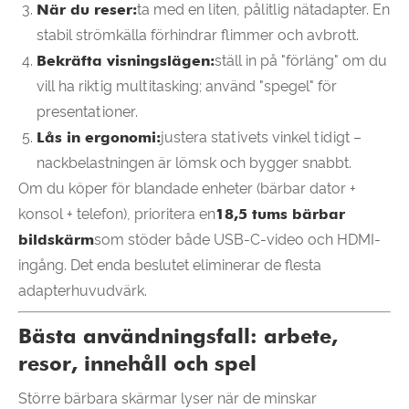
När du reser:
ta med en liten, pålitlig nätadapter. En
stabil strömkälla förhindrar flimmer och avbrott.
Bekräfta visningslägen:
ställ in på "förläng" om du
vill ha riktig multitasking; använd "spegel" för
presentationer.
Lås in ergonomi:
justera stativets vinkel tidigt –
nackbelastningen är lömsk och bygger snabbt.
Om du köper för blandade enheter (bärbar dator +
konsol + telefon), prioritera en
18,5 tums bärbar
bildskärm
som stöder både USB-C-video och HDMI-
ingång. Det enda beslutet eliminerar de flesta
adapterhuvudvärk.
Bästa användningsfall: arbete,
resor, innehåll och spel
Större bärbara skärmar lyser när de minskar