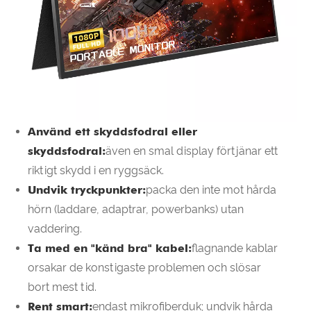
Använd ett skyddsfodral eller
skyddsfodral:
även en smal display förtjänar ett
riktigt skydd i en ryggsäck.
Undvik tryckpunkter:
packa den inte mot hårda
hörn (laddare, adaptrar, powerbanks) utan
vaddering.
Ta med en "känd bra" kabel:
flagnande kablar
orsakar de konstigaste problemen och slösar
bort mest tid.
Rent smart:
endast mikrofiberduk; undvik hårda