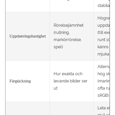
stabila f
Högre
Rörelsejämnhet
uppdater
(rullning,
(till exe
Uppdateringshastighet
markörrörelse,
runt 100
spel)
känns mä
mjukare
Alternat
Hur exakta och
hög skal
levande bilder ser
(marknad
Färgtäckning
ut
ofta runt
sRGB)
Leta efte