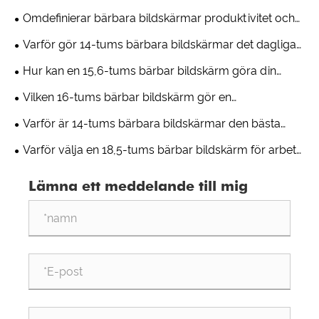
Omdefinierar bärbara bildskärmar produktivitet och
underhållning för flera enheter?
Varför gör 14-tums bärbara bildskärmar det dagliga
arbetet så mycket enklare?
Hur kan en 15,6-tums bärbar bildskärm göra din
installation riktigt mobil?
Vilken 16-tums bärbar bildskärm gör en
arbetsuppställning verkligen bekväm?
Varför är 14-tums bärbara bildskärmar den bästa
platsen för resor och hybridarbete?
Varför välja en 18,5-tums bärbar bildskärm för arbete
och lek?
Lämna ett meddelande till mig