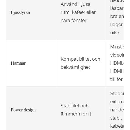
nivå som 
Använd i ljusa
läsbar (
rum, kaféer eller
Ljusstyrka
bra enhe
nära fönster
ligger ru
nits)
Minst en
videoing
Kompatibilitet och
HDMI/mi
Hamnar
bekvämlighet
HDMI hjä
till för k
Stöder på
extern s
Stabilitet och
när det 
Power design
flimmerfri drift
stabil
kabelans