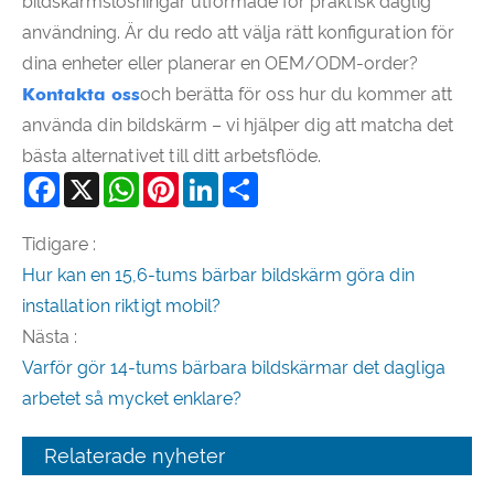
bildskärmslösningar utformade för praktisk daglig
användning. Är du redo att välja rätt konfiguration för
dina enheter eller planerar en OEM/ODM-order?
Kontakta oss
och berätta för oss hur du kommer att
använda din bildskärm – vi hjälper dig att matcha det
bästa alternativet till ditt arbetsflöde.
Facebook
X
WhatsApp
Pinterest
LinkedIn
Share
Tidigare :
Hur kan en 15,6-tums bärbar bildskärm göra din
installation riktigt mobil?
Nästa :
Varför gör 14-tums bärbara bildskärmar det dagliga
arbetet så mycket enklare?
Relaterade nyheter