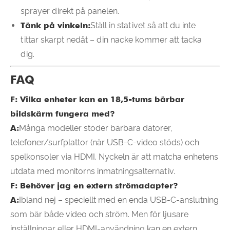
sprayer direkt på panelen.
Tänk på vinkeln:
Ställ in stativet så att du inte
tittar skarpt nedåt – din nacke kommer att tacka
dig.
FAQ
F: Vilka enheter kan en 18,5-tums bärbar
bildskärm fungera med?
A:
Många modeller stöder bärbara datorer,
telefoner/surfplattor (när USB-C-video stöds) och
spelkonsoler via HDMI. Nyckeln är att matcha enhetens
utdata med monitorns inmatningsalternativ.
F: Behöver jag en extern strömadapter?
A:
Ibland nej – speciellt med en enda USB-C-anslutning
som bär både video och ström. Men för ljusare
inställningar eller HDMI-användning kan en extern