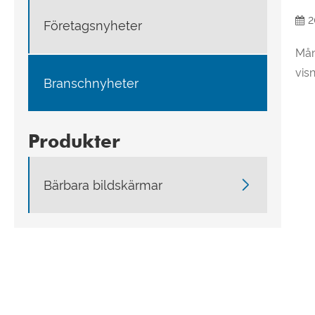
2
Företagsnyheter
Mån
visn
Branschnyheter
Produkter

Bärbara bildskärmar