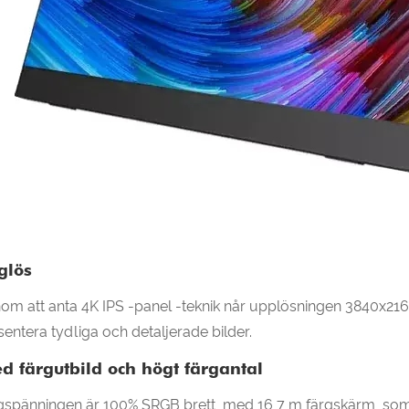
glös
om att anta 4K IPS -panel -teknik når upplösningen 3840x2160
sentera tydliga och detaljerade bilder.
d färgutbild och högt färgantal
gspänningen är 100% SRGB brett, med 16,7 m färgskärm, som ex