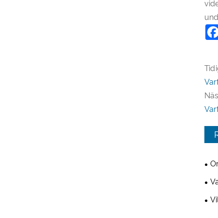
vid
und
Tidi
Var
Näs
Var
Om
und
Va
and
Vi
ver