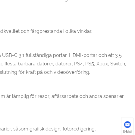
kvalitet och färgprestanda i olika vinklar.
USB-C 3.1 fullständiga portar, HDMI-portar och ett 3,5
de flesta bärbara datorer, datorer, PS4, PS5, Xbox, Switch,
tning för kraft på och videoöverföring.
om är lämplig för resor, affärsarbete och andra scenarier,
narier, såsom grafisk design, fotoredigering,
E-Mail