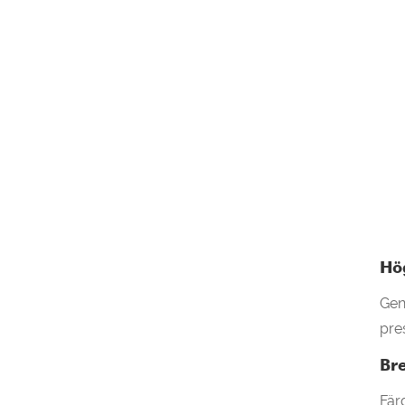
Hö
Gen
pre
Bre
Fär