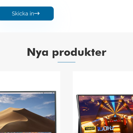
Skicka in

Nya produkter