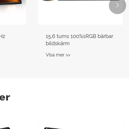

Hz
15,6 tums 100%sRGB bärbar
bildskärm
Visa mer >>
er