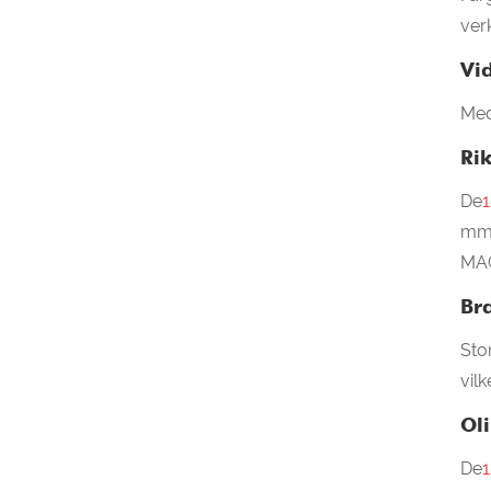
ver
Vi
Med
Ri
De
1
mm 
MAC
Bra
Sto
vil
Ol
De
1