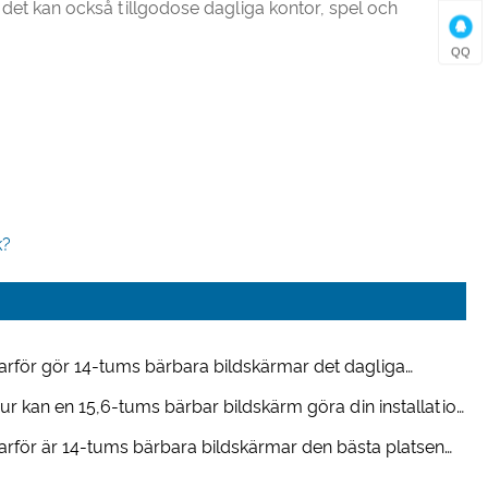
et kan också tillgodose dagliga kontor, spel och
QQ
k?
arför gör 14-tums bärbara bildskärmar det dagliga
etet så mycket enklare?
ur kan en 15,6-tums bärbar bildskärm göra din installation
tigt mobil?
arför är 14-tums bärbara bildskärmar den bästa platsen
 resor och hybridarbete?