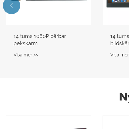

14 tums 1080P bärbar
14 tums
pekskärm
bildskä
Visa mer >>
Visa mer
N