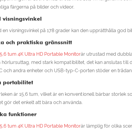
kliga färgerna på bilder och videor.
d visningsvinkel
 en visningsvinkel på 178 grader kan den upprätthålla god bild
ka och praktiska gränssnitt
5,6 tum 4K Ultra HD Portable Monitor
är utrustad med dubbla 
hörlursuttag, med stark kompatibilitet, det kan anslutas till 
 och andra enheter och USB-typ-C-porten stöder en trådanslu
 portabilitet
rleken är 15,6 tum, vilket är en konventionell bärbar storlek s
ket gör det enkelt att bära och använda.
ika funktioner
5,6 tum 4K Ultra HD Portable Monitor
är lämplig för olika sce