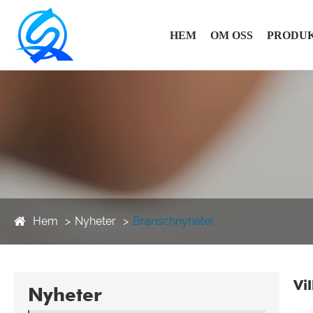
HEM
OM OSS
PRODU
Hem
Nyheter
Branschnyheter
Vi
Nyheter