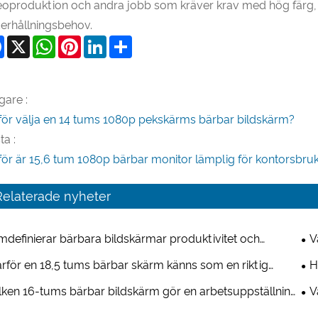
eoproduktion och andra jobb som kräver krav med hög färg, d
erhållningsbehov.
Facebook
X
WhatsApp
Pinterest
LinkedIn
Share
gare :
för välja en 14 tums 1080p pekskärms bärbar bildskärm?
ta :
för är 15,6 tum 1080p bärbar monitor lämplig för kontorsbru
Relaterade nyheter
definierar bärbara bildskärmar produktivitet och
V
erhållning för flera enheter?
arb
rför en 18,5 tums bärbar skärm känns som en riktig
H
ra skärm?
rik
lken 16-tums bärbar bildskärm gör en arbetsuppställning
V
kligen bekväm?
för